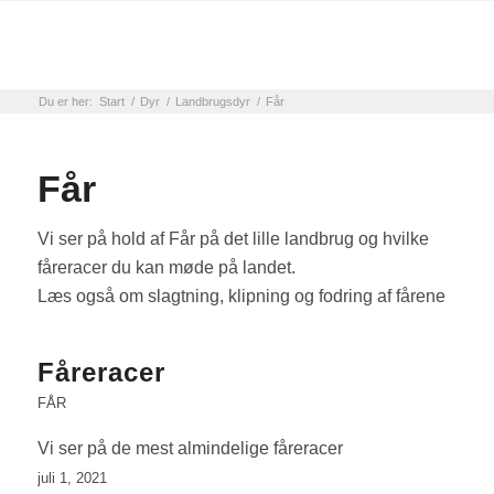
Du er her:
Start
/
Dyr
/
Landbrugsdyr
/
Får
Får
Vi ser på hold af Får på det lille landbrug og hvilke
fåreracer du kan møde på landet.
Læs også om slagtning, klipning og fodring af fårene
Fåreracer
FÅR
Vi ser på de mest almindelige fåreracer
juli 1, 2021