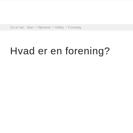
Du er her:
Start
/
Hjemmet
/
Hobby
/
Forening
Hvad er en forening?