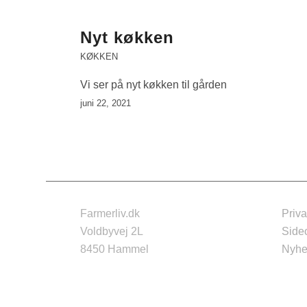
Nyt køkken
KØKKEN
Vi ser på nyt køkken til gården
juni 22, 2021
Farmerliv.dk
Priva
Voldbyvej 2L
Side
8450 Hammel
Nyhe