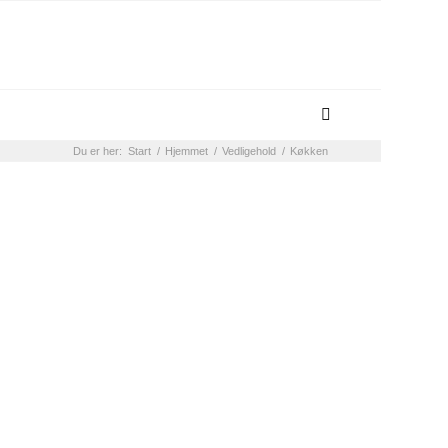
Du er her:
Start
/
Hjemmet
/
Vedligehold
/
Køkken