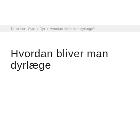
Du er her:
Start
/
Dyr
/
Hvordan bliver man dyrlæge?
Hvordan bliver man
dyrlæge