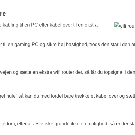
ere
e kabling til en PC eller kabel over til en ekstra
r til en gaming PC og sikre høj hastighed, trods den står i den
jen og sætte en ekstra wifi router der, så får du topsignal i den
el hule” så kan du med fordel bare trække et kabel over og sætt
t ejedom, eller af æstetiske grunde ikke en mulighed, så er der 