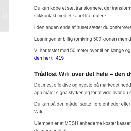
Du kan købe et sæt transformere, der transforme
Salg af hønseæg
stikkontakt med et kabel fra routere.
I den anden ende af huset sætter du omformeren 
Løsningen er billig (omkring 500 kroner) men de
Vi har testet med 50 meter over til en længe og 
den her til 419
Trådløst Wifi over det hele – den 
Det mest effektive og nyeste på markedet hed
app måler signalstyrken og for at vide hvor du s
Du kan på den måde, sætte flere enheder efte
Wifi.
Ulempen er at MESH enhederne koster kassen o
du være heldig)