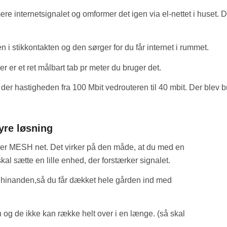
re internetsignalet og omformer det igen via el-nettet i huset. 
i stikkontakten og den sørger for du får internet i rummet.
r er et ret målbart tab pr meter du bruger det.
der hastigheden fra 100 Mbit vedrouteren til 40 mbit. Der blev br
dyre løsning
der MESH net. Det virker på den måde, at du med en
kal sætte en lille enhed, der forstærker signalet.
r hinanden,så du får dækket hele gården ind med
g de ikke kan række helt over i en længe. (så skal