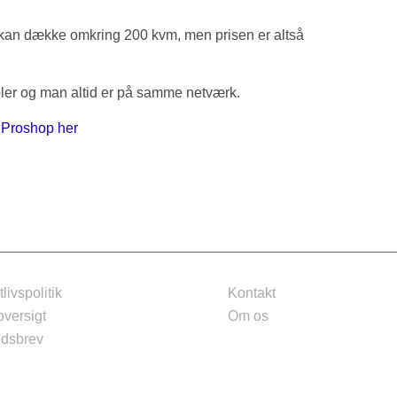
m kan dække omkring 200 kvm, men prisen er altså
abler og man altid er på samme netværk.
s
Proshop her
tlivspolitik
Kontakt
oversigt
Om os
dsbrev