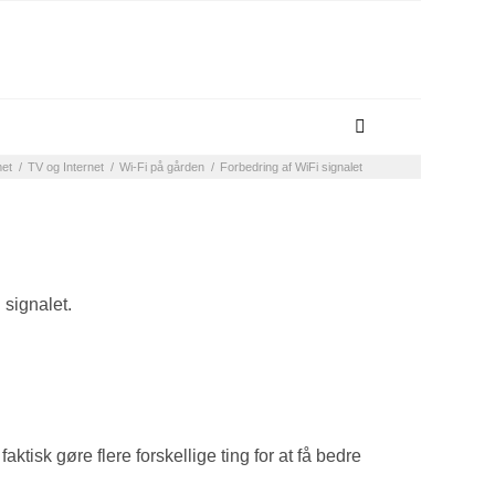
et
/
TV og Internet
/
Wi-Fi på gården
/
Forbedring af WiFi signalet
 signalet.
aktisk gøre flere forskellige ting for at få bedre