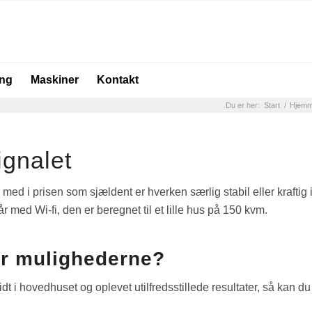
ing
Maskiner
Kontakt
Du er her:
Start
/
Hjemm
ignalet
r med i prisen som sjældent er hverken særlig stabil eller kraftig i
 med Wi-fi, den er beregnet til et lille hus på 150 kvm.
er mulighederne?
dt i hovedhuset og oplevet utilfredsstillede resultater, så kan du f