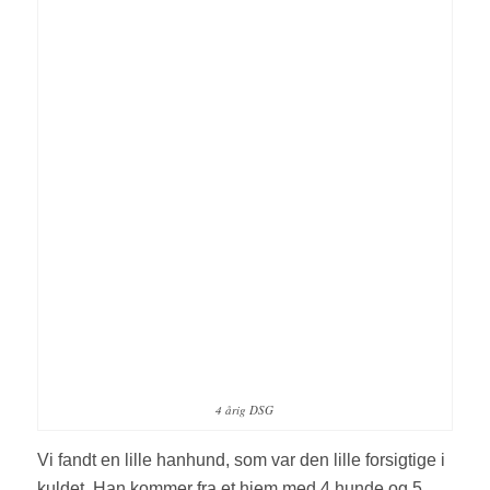
4 årig DSG
Vi fandt en lille hanhund, som var den lille forsigtige i
kuldet. Han kommer fra et hjem med 4 hunde og 5