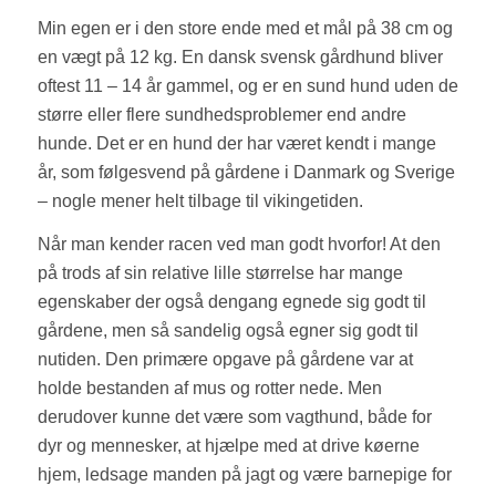
Min egen er i den store ende med et mål på 38 cm og
en vægt på 12 kg. En dansk svensk gårdhund bliver
oftest 11 – 14 år gammel, og er en sund hund uden de
større eller flere sundhedsproblemer end andre
hunde. Det er en hund der har været kendt i mange
år, som følgesvend på gårdene i Danmark og Sverige
– nogle mener helt tilbage til vikingetiden.
Når man kender racen ved man godt hvorfor! At den
på trods af sin relative lille størrelse har mange
egenskaber der også dengang egnede sig godt til
gårdene, men så sandelig også egner sig godt til
nutiden. Den primære opgave på gårdene var at
holde bestanden af mus og rotter nede. Men
derudover kunne det være som vagthund, både for
dyr og mennesker, at hjælpe med at drive køerne
hjem, ledsage manden på jagt og være barnepige for