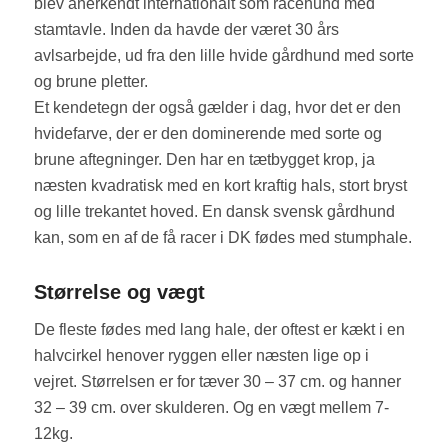
blev anerkendt internationalt som racehund med
stamtavle. Inden da havde der været 30 års
avlsarbejde, ud fra den lille hvide gårdhund med sorte
og brune pletter.
Et kendetegn der også gælder i dag, hvor det er den
hvidefarve, der er den dominerende med sorte og
brune aftegninger. Den har en tætbygget krop, ja
næsten kvadratisk med en kort kraftig hals, stort bryst
og lille trekantet hoved. En dansk svensk gårdhund
kan, som en af de få racer i DK fødes med stumphale.
Størrelse og vægt
De fleste fødes med lang hale, der oftest er kækt i en
halvcirkel henover ryggen eller næsten lige op i
vejret. Størrelsen er for tæver 30 – 37 cm. og hanner
32 – 39 cm. over skulderen. Og en vægt mellem 7-
12kg.