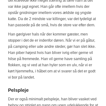
det krævede ikke meget træning at lære ham at det
var ikke jagt egnet. Han går ofte imellem hvis der
opstår gnidninger imellem vores ældste og yngste
katte. Da de 2 mindste var killinger, var det tydeligt at
han passede på de små, hvis de store var efter dem.
Han gør/giver hals når der kommer gæster, men
stopper i det de er indenfor døren. Når vi er på gåtur,
på camping eller ude andre steder, gør han slet ikke.
Han piber højest hvis han bliver ivrig eller gerne vil
hilse på fremmede. Han vil gerne have samling på
flokken, og vi ved at han hyler som en ulv, når vi er
kørt hjemmefra, i håbet om at vi svarer så det er godt
vi bor på landet.
Pelspleje
Der er også minimalt pelspleje, han bliver vasket ved
behov og striglet en gang om ugen,udelukkende for at