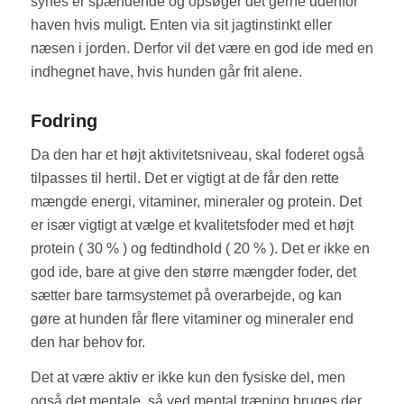
synes er spændende og opsøger det gerne udenfor
haven hvis muligt. Enten via sit jagtinstinkt eller
næsen i jorden. Derfor vil det være en god ide med en
indhegnet have, hvis hunden går frit alene.
Fodring
Da den har et højt aktivitetsniveau, skal foderet også
tilpasses til hertil. Det er vigtigt at de får den rette
mængde energi, vitaminer, mineraler og protein. Det
er især vigtigt at vælge et kvalitetsfoder med et højt
protein ( 30 % ) og fedtindhold ( 20 % ). Det er ikke en
god ide, bare at give den større mængder foder, det
sætter bare tarmsystemet på overarbejde, og kan
gøre at hunden får flere vitaminer og mineraler end
den har behov for.
Det at være aktiv er ikke kun den fysiske del, men
også det mentale, så ved mental træning bruges der