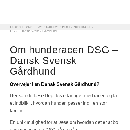
Du er her:
Start
/
Dyr
/
Kæledyr
/
Hund
/
Hunderacer
/
DSG – Dansk Svensk Gårdhund
Om hunderacen DSG –
Dansk Svensk
Gårdhund
Overvejer I en Dansk Svensk Gårdhund?
Her kan du læse Begittes erfaringer med racen og få
et indblik i, hvordan hunden passer ind i en stor
familie.
En unik mulighed for at læse om hvordan det er at bo
sammen med en DSG på en gård.