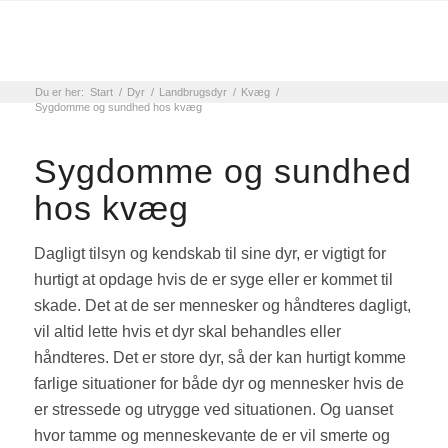
Du er her:
Start
/
Dyr
/
Landbrugsdyr
/
Kvæg
/
Sygdomme og sundhed hos kvæg
Sygdomme og sundhed
hos kvæg
Dagligt tilsyn og kendskab til sine dyr, er vigtigt for
hurtigt at opdage hvis de er syge eller er kommet til
skade. Det at de ser mennesker og håndteres dagligt,
vil altid lette hvis et dyr skal behandles eller
håndteres. Det er store dyr, så der kan hurtigt komme
farlige situationer for både dyr og mennesker hvis de
er stressede og utrygge ved situationen. Og uanset
hvor tamme og menneskevante de er vil smerte og