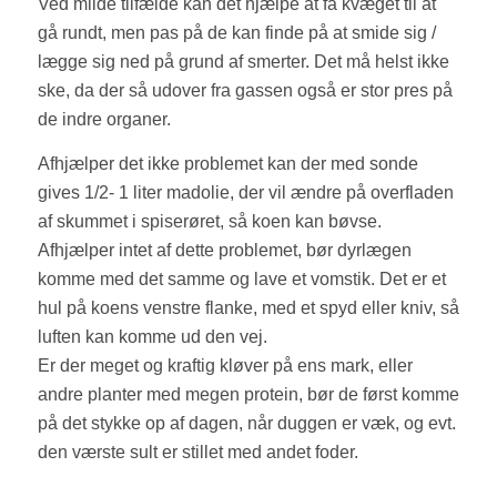
Ved milde tilfælde kan det hjælpe at få kvæget til at
gå rundt, men pas på de kan finde på at smide sig /
lægge sig ned på grund af smerter. Det må helst ikke
ske, da der så udover fra gassen også er stor pres på
de indre organer.
Afhjælper det ikke problemet kan der med sonde
gives 1/2- 1 liter madolie, der vil ændre på overfladen
af skummet i spiserøret, så koen kan bøvse.
Afhjælper intet af dette problemet, bør dyrlægen
komme med det samme og lave et vomstik. Det er et
hul på koens venstre flanke, med et spyd eller kniv, så
luften kan komme ud den vej.
Er der meget og kraftig kløver på ens mark, eller
andre planter med megen protein, bør de først komme
på det stykke op af dagen, når duggen er væk, og evt.
den værste sult er stillet med andet foder.