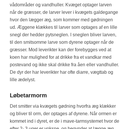
vådområder og vandhuller. Kvæget optager larven
når de græsser, de larver lever i kvægets galdegange
hvor den lægger æg, som kommer med gødningen
ud. Æggene klækkes til larver som optages af en lille
snegl der hedder pytsneglen. I sneglen bliver larven,
til den smitsomme larve som dyrene optager når de
græsser. Mod leverikter kan der forebygges ved at
koen har mulighed for at drikke fra et vandkar med
postevand og ikke skal drikke fra åen eller vandhuller.
De dyr der har leverikter har ofte diarre, vægttab og
lille ædelyst.
Løbetarmorm
Det smitter via kvægets gødning hvorfra æg klækker
og bliver til orm, der optages af dyrene. Når ormen er
kommet ind i dyret, er de i mave-tarmsystemet hvor de
efter 2- 3 uger er voksne, og begynder at lægge æg