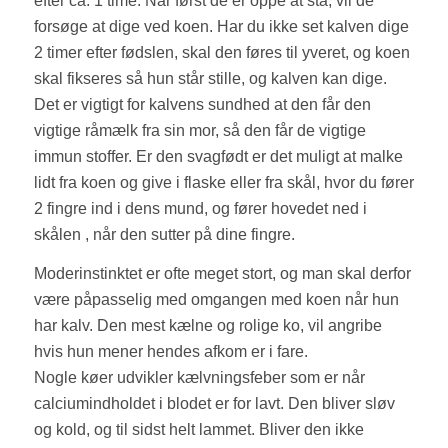
efter ca. 1 time. Når først de er oppe at stå, vil de
forsøge at dige ved koen. Har du ikke set kalven dige
2 timer efter fødslen, skal den føres til yveret, og koen
skal fikseres så hun står stille, og kalven kan dige.
Det er vigtigt for kalvens sundhed at den får den
vigtige råmælk fra sin mor, så den får de vigtige
immun stoffer. Er den svagfødt er det muligt at malke
lidt fra koen og give i flaske eller fra skål, hvor du fører
2 fingre ind i dens mund, og fører hovedet ned i
skålen , når den sutter på dine fingre.
Moderinstinktet er ofte meget stort, og man skal derfor
være påpasselig med omgangen med koen når hun
har kalv. Den mest kælne og rolige ko, vil angribe
hvis hun mener hendes afkom er i fare.
Nogle køer udvikler kælvningsfeber som er når
calciumindholdet i blodet er for lavt. Den bliver sløv
og kold, og til sidst helt lammet. Bliver den ikke