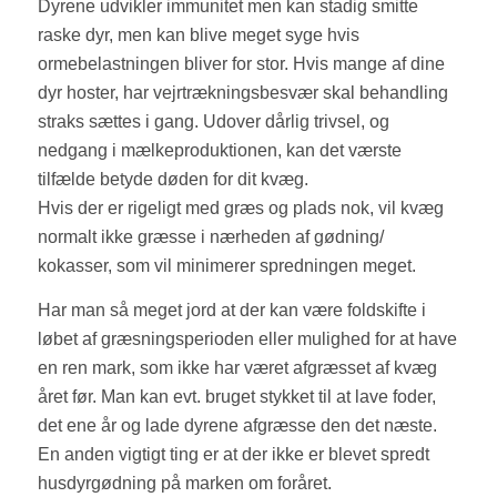
Dyrene udvikler immunitet men kan stadig smitte
raske dyr, men kan blive meget syge hvis
ormebelastningen bliver for stor. Hvis mange af dine
dyr hoster, har vejrtrækningsbesvær skal behandling
straks sættes i gang. Udover dårlig trivsel, og
nedgang i mælkeproduktionen, kan det værste
tilfælde betyde døden for dit kvæg.
Hvis der er rigeligt med græs og plads nok, vil kvæg
normalt ikke græsse i nærheden af gødning/
kokasser, som vil minimerer spredningen meget.
Har man så meget jord at der kan være foldskifte i
løbet af græsningsperioden eller mulighed for at have
en ren mark, som ikke har været afgræsset af kvæg
året før. Man kan evt. bruget stykket til at lave foder,
det ene år og lade dyrene afgræsse den det næste.
En anden vigtigt ting er at der ikke er blevet spredt
husdyrgødning på marken om foråret.